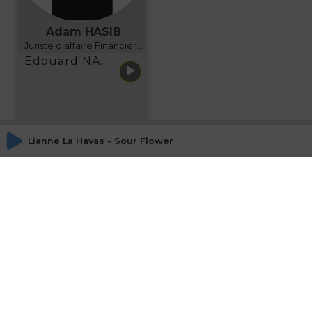
Adam HASIB
Juriste d'affaire Financière d'Uzes Directeur de programme, FINANCIA BUSINESS SCHOOL BORDEAUX
Edouard NARBOUX présente AETHER FINANCIAL SERVICES
Lianne La Havas - Sour Flower