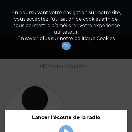
Cette radio est disponible en application android !
Radio Patrimoine
La gestion de votre patrimoine
Appuyez ci-dessous pour l'installer.
En poursuivant votre navigation sur notre site,
vous acceptez l’utilisation de cookies afin de
Liste des intervenants
Non merci
Télécharger l'application
nous permettre d’améliorer votre expérience
utilisateur.
Tout afficher
Animateurs
En savoir plus sur notre politique Cookies
OK
Invités
Affiner les résultats
Tout
A
B
C
D
E
F
Lancer l'écoute de la radio
G
H
I
J