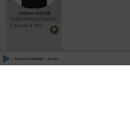
Adam HASIB
Juriste d'affaire Financière d'Uzes Directeur de programme, FINANCIA BUSINESS SCHOOL BORDEAUX
Edouard NARBOUX présente AETHER FINANCIAL SERVICES
♪ Monica Heldal - Siren