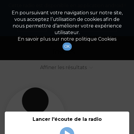
Cette radio est disponible en application android !
Radio Patrimoine
La gestion de votre patrimoine
Appuyez ci-dessous pour l'installer.
En poursuivant votre navigation sur notre site,
vous acceptez l’utilisation de cookies afin de
Liste des intervenants
Non merci
Télécharger l'application
nous permettre d’améliorer votre expérience
utilisateur.
Tout afficher
Animateurs
En savoir plus sur notre politique Cookies
OK
Invités
Affiner les résultats
Tout
A
B
C
D
E
F
Lancer l'écoute de la radio
G
H
I
J