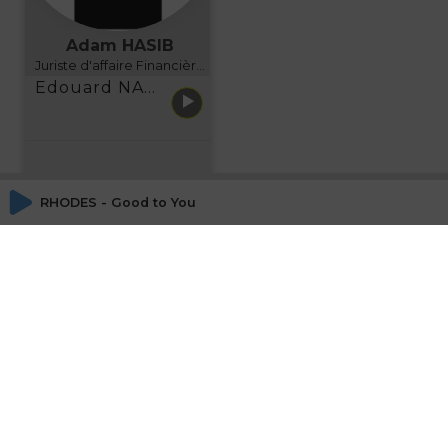
Adam HASIB
Juriste d'affaire Financière d'Uzes Directeur de programme, FINANCIA BUSINESS SCHOOL BORDEAUX
Edouard NARBOUX présente AETHER FINANCIAL SERVICES
RHODES - Good to You