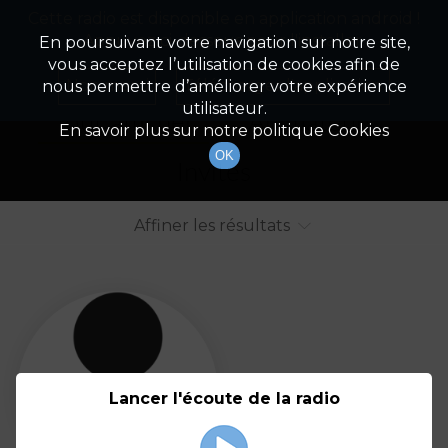
Cette radio est disponible en application android !
Radio Patrimoine
La gestion de votre patrimoine
Appuyez ci-dessous pour l'installer.
En poursuivant votre navigation sur notre site,
vous acceptez l’utilisation de cookies afin de
Liste des intervenants
Non merci
Télécharger l'application
nous permettre d’améliorer votre expérience
utilisateur.
Tout afficher
Animateurs
En savoir plus sur notre politique Cookies
OK
Invités
Affiner les résultats
Tout
A
B
C
D
E
F
Lancer l'écoute de la radio
G
H
I
J