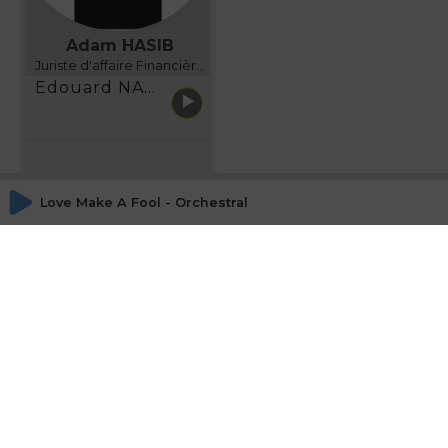
Adam HASIB
Juriste d'affaire Financière d'Uzes Directeur de programme, FINANCIA BUSINESS SCHOOL BORDEAUX
Edouard NARBOUX présente AETHER FINANCIAL SERVICES
Love Make A Fool - Orchestral