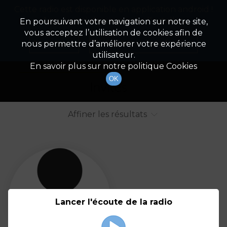
Cette radio est disponible en application android !
Radio Patrimoine
La gestion de votre patrimoine
Appuyez ci-dessous pour l'installer.
En poursuivant votre navigation sur notre site,
vous acceptez l’utilisation de cookies afin de
Liste des intervenants
Non merci
Télécharger l'application
nous permettre d’améliorer votre expérience
utilisateur.
Tout afficher
Animateurs
En savoir plus sur notre politique Cookies
OK
Invités
Affiner les résultats
Tout
A
B
C
D
E
F
Lancer l'écoute de la radio
G
H
I
J