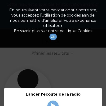
Cette radio est disponible en application android !
Radio Patrimoine
La gestion de votre patrimoine
Appuyez ci-dessous pour l'installer.
En poursuivant votre navigation sur notre site,
vous acceptez l’utilisation de cookies afin de
Liste des intervenants
Non merci
Télécharger l'application
nous permettre d’améliorer votre expérience
utilisateur.
Tout afficher
Animateurs
En savoir plus sur notre politique Cookies
OK
Invités
Affiner les résultats
Tout
A
B
C
D
E
F
Lancer l'écoute de la radio
G
H
I
J