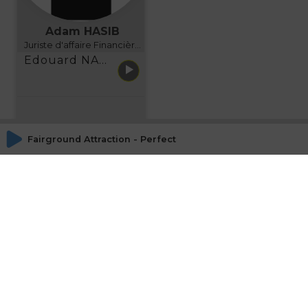
Adam HASIB
Juriste d'affaire Financière d'Uzes Directeur de programme, FINANCIA BUSINESS SCHOOL BORDEAUX
Edouard NARBOUX présente AETHER FINANCIAL SERVICES
Fairground Attraction - Perfect