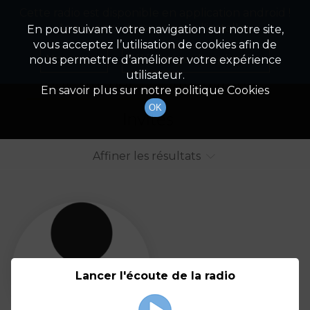
Cette radio est disponible en application android !
Radio Patrimoine
La gestion de votre patrimoine
Appuyez ci-dessous pour l'installer.
En poursuivant votre navigation sur notre site,
vous acceptez l’utilisation de cookies afin de
Liste des intervenants
Non merci
Télécharger l'application
nous permettre d’améliorer votre expérience
utilisateur.
Tout afficher
Animateurs
En savoir plus sur notre politique Cookies
OK
Invités
Affiner les résultats
Tout
A
B
C
D
E
F
Lancer l'écoute de la radio
G
H
I
J