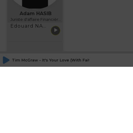
Adam HASIB
Juriste d'affaire Financière d'Uzes Directeur de programme, FINANCIA BUSINESS SCHOOL BORDEAUX
Edouard NARBOUX présente AETHER FINANCIAL SERVICES
Tim McGraw - It's Your Love (With Faith Hill)