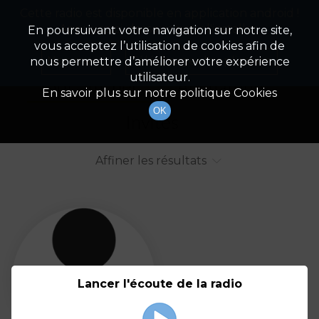
Cette radio est disponible en application android !
Radio Patrimoine
La gestion de votre patrimoine
Appuyez ci-dessous pour l'installer.
En poursuivant votre navigation sur notre site,
vous acceptez l’utilisation de cookies afin de
Liste des intervenants
Non merci
Télécharger l'application
nous permettre d’améliorer votre expérience
utilisateur.
Tout afficher
Animateurs
En savoir plus sur notre politique Cookies
OK
Invités
Affiner les résultats
Tout
A
B
C
D
E
F
Lancer l'écoute de la radio
G
H
I
J