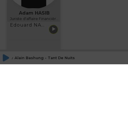
Adam HASIB
Juriste d'affaire Financière d'Uzes Directeur de programme, FINANCIA BUSINESS SCHOOL BORDEAUX
Edouard NARBOUX présente AETHER FINANCIAL SERVICES
♪ Alain Bashung - Tant De Nuits