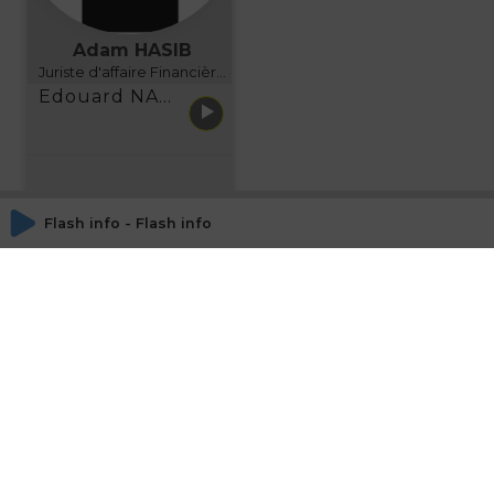
Adam HASIB
Juriste d'affaire Financière d'Uzes Directeur de programme, FINANCIA BUSINESS SCHOOL BORDEAUX
Edouard NARBOUX présente AETHER FINANCIAL SERVICES
Flash info - Flash info