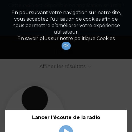
Cette radio est disponible en application android !
Radio Patrimoine
La gestion de votre patrimoine
Appuyez ci-dessous pour l'installer.
En poursuivant votre navigation sur notre site,
vous acceptez l’utilisation de cookies afin de
Liste des intervenants
Non merci
Télécharger l'application
nous permettre d’améliorer votre expérience
utilisateur.
Tout afficher
Animateurs
En savoir plus sur notre politique Cookies
OK
Invités
Affiner les résultats
Tout
A
B
C
D
E
F
Lancer l'écoute de la radio
G
H
I
J