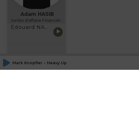
Adam HASIB
Juriste d'affaire Financière d'Uzes Directeur de programme, FINANCIA BUSINESS SCHOOL BORDEAUX
Edouard NARBOUX présente AETHER FINANCIAL SERVICES
Mark Knopfler - Heavy Up