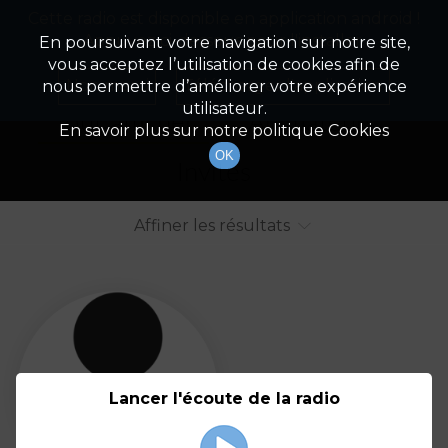
Cette radio est disponible en application android !
Radio Patrimoine
La gestion de votre patrimoine
Appuyez ci-dessous pour l'installer.
En poursuivant votre navigation sur notre site,
vous acceptez l’utilisation de cookies afin de
Liste des intervenants
Non merci
Télécharger l'application
nous permettre d’améliorer votre expérience
utilisateur.
Tout afficher
Animateurs
En savoir plus sur notre politique Cookies
OK
Invités
Affiner les résultats
Tout
A
B
C
D
E
F
Lancer l'écoute de la radio
G
H
I
J