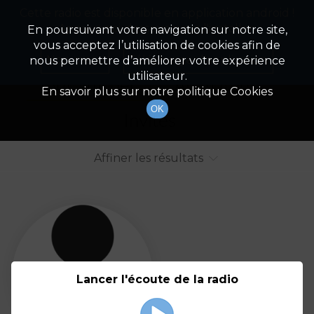
Cette radio est disponible en application android !
Radio Patrimoine
La gestion de votre patrimoine
Appuyez ci-dessous pour l'installer.
En poursuivant votre navigation sur notre site,
vous acceptez l’utilisation de cookies afin de
Liste des intervenants
Non merci
Télécharger l'application
nous permettre d’améliorer votre expérience
utilisateur.
Tout afficher
Animateurs
En savoir plus sur notre politique Cookies
OK
Invités
Affiner les résultats
Tout
A
B
C
D
E
F
Lancer l'écoute de la radio
G
H
I
J