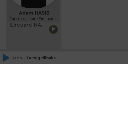
Adam HASIB
Juriste d'affaire Financière d'Uzes Directeur de programme, FINANCIA BUSINESS SCHOOL BORDEAUX
Edouard NARBOUX présente AETHER FINANCIAL SERVICES
Darin - Ta mig tillbaka