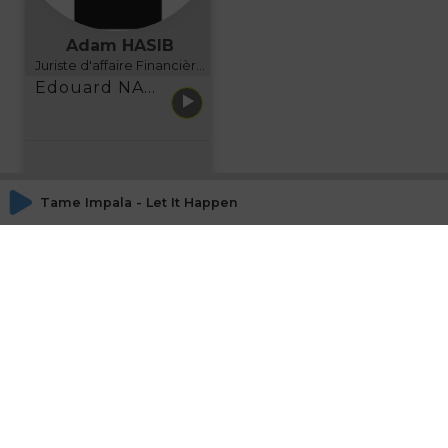
Adam HASIB
Juriste d'affaire Financière d'Uzes Directeur de programme, FINANCIA BUSINESS SCHOOL BORDEAUX
Edouard NARBOUX présente AETHER FINANCIAL SERVICES
Tame Impala - Let It Happen