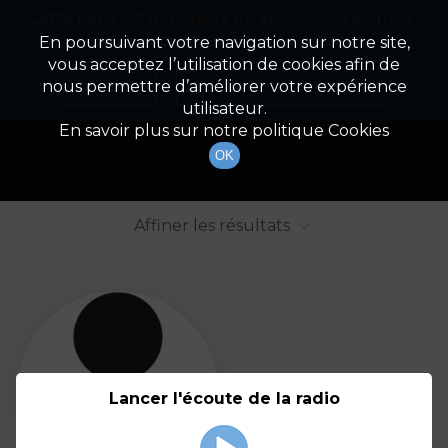
Cette radio est disponible en application android !
Radio Patrimoine
La gestion de votre patrimoine
Appuyez ci-dessous pour l'installer.
En poursuivant votre navigation sur notre site,
vous acceptez l’utilisation de cookies afin de
Liste des intervenants
Non merci
Télécharger l'application
nous permettre d’améliorer votre expérience
utilisateur.
Tout afficher
Animateurs
En savoir plus sur notre politique Cookies
OK
Invités
Affiner les résultats
Tout
A
B
C
D
E
F
Lancer l'écoute de la radio
G
H
I
J