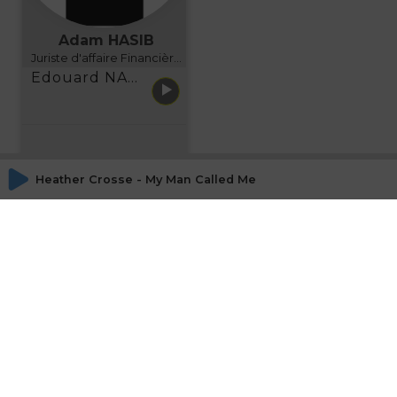
Adam HASIB
Juriste d'affaire Financière d'Uzes Directeur de programme, FINANCIA BUSINESS SCHOOL BORDEAUX
Edouard NARBOUX présente AETHER FINANCIAL SERVICES
Heather Crosse - My Man Called Me