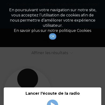
Cette radio est disponible en application android !
Radio Patrimoine
La gestion de votre patrimoine
Appuyez ci-dessous pour l'installer.
En poursuivant votre navigation sur notre site,
vous acceptez l’utilisation de cookies afin de
Liste des intervenants
Non merci
Télécharger l'application
nous permettre d’améliorer votre expérience
utilisateur.
Tout afficher
Animateurs
En savoir plus sur notre politique Cookies
OK
Invités
Affiner les résultats
Tout
A
B
C
D
E
F
Lancer l'écoute de la radio
G
H
I
J