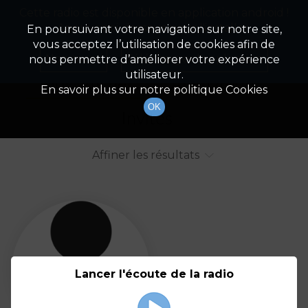
Cette radio est disponible en application android !
Radio Patrimoine
La gestion de votre patrimoine
Appuyez ci-dessous pour l'installer.
En poursuivant votre navigation sur notre site,
vous acceptez l’utilisation de cookies afin de
Liste des intervenants
Non merci
Télécharger l'application
nous permettre d’améliorer votre expérience
utilisateur.
Tout afficher
Animateurs
En savoir plus sur notre politique Cookies
OK
Invités
Affiner les résultats
Tout
A
B
C
D
E
F
Lancer l'écoute de la radio
G
H
I
J