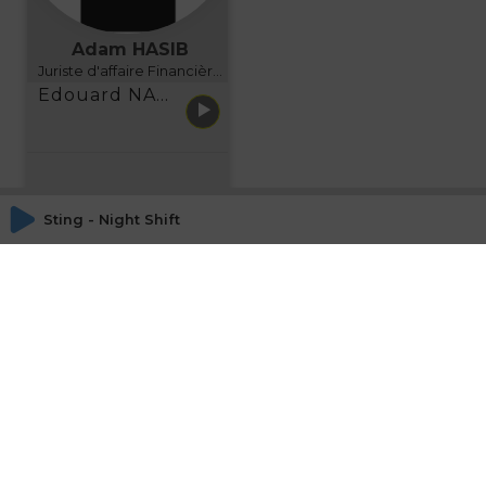
Adam HASIB
Juriste d'affaire Financière d'Uzes Directeur de programme, FINANCIA BUSINESS SCHOOL BORDEAUX
Edouard NARBOUX présente AETHER FINANCIAL SERVICES
Sting - Night Shift