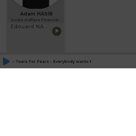
Adam HASIB
Juriste d'affaire Financière d'Uzes Directeur de programme, FINANCIA BUSINESS SCHOOL BORDEAUX
Edouard NARBOUX présente AETHER FINANCIAL SERVICES
♪ Tears For Fears - Everybody wants to rule the world