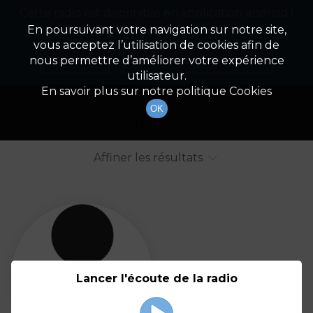
Cette radio est disponible en application android !
Radio Patrimoine
La gestion de votre patrimoine
Appuyez ci-dessous pour l'installer.
En poursuivant votre navigation sur notre site,
vous acceptez l’utilisation de cookies afin de
Liste des intervenants
Non merci
Télécharger l'application
nous permettre d’améliorer votre expérience
utilisateur.
Tout afficher
Animateurs
En savoir plus sur notre politique Cookies
OK
Invités
Affiner les résultats
Tout
A
B
C
D
E
F
Lancer l'écoute de la radio
G
H
I
J