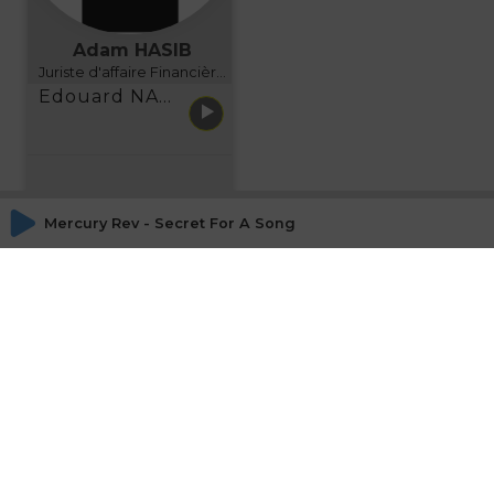
Adam HASIB
Juriste d'affaire Financière d'Uzes Directeur de programme, FINANCIA BUSINESS SCHOOL BORDEAUX
Edouard NARBOUX présente AETHER FINANCIAL SERVICES
Mercury Rev - Secret For A Song