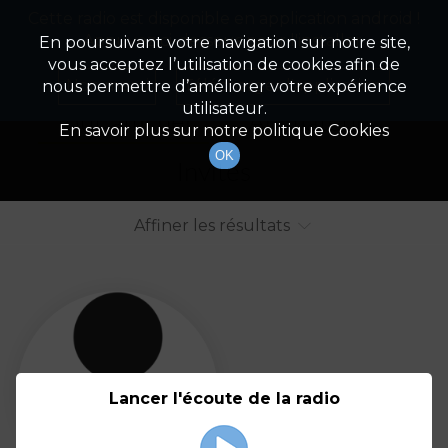
Cette radio est disponible en application android !
Radio Patrimoine
La gestion de votre patrimoine
Appuyez ci-dessous pour l'installer.
En poursuivant votre navigation sur notre site,
vous acceptez l’utilisation de cookies afin de
Liste des intervenants
Non merci
Télécharger l'application
nous permettre d’améliorer votre expérience
utilisateur.
Tout afficher
Animateurs
En savoir plus sur notre politique Cookies
OK
Invités
Affiner les résultats
Tout
A
B
C
D
E
F
Lancer l'écoute de la radio
G
H
I
J