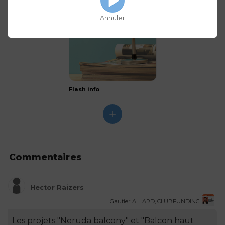
Annuler
Flash info
Commentaires
Hector Raizers
Gautier ALLARD, CLUBFUNDING
Les projets "Neruda balcony" et "Balcon haut