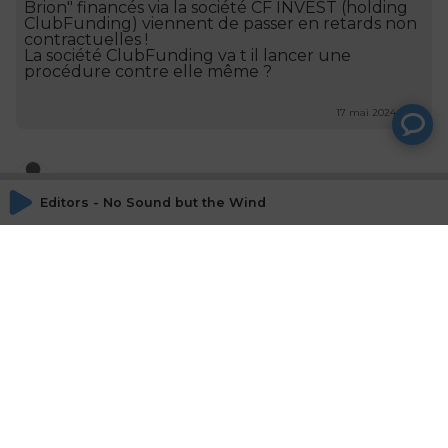
Brion" financés via la société CF INVEST (holding
ClubFunding) viennent de passer en retards non
contractuelles !
La société ClubFunding va t il lancer une
procédure contre elle même ?
17 mai 2024 - 7:55
Jean-Louis Picollo
Editors - No Sound but the Wind
Jean-Louis PICOLLO, ANACOFI
La finance d entreprise à l Anacofi
28 mars 2024 - 15:32
Lucas (Lucky) Maillard
Où en est on de la réforme sur l'autorégulation du courtage ?
Un condensé de clarifications bien utiles pour la
réforme du courtage ! Merci !