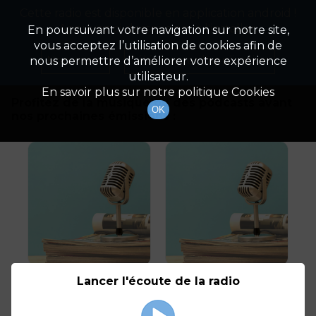
Cette radio est disponible en application android !
Radio Patrimoine
La gestion de votre patrimoine
Appuyez ci-dessous pour l'installer.
En poursuivant votre navigation sur notre site,
vous acceptez l’utilisation de cookies afin de
En Direct
Non merci
Télécharger l'application
nous permettre d’améliorer votre expérience
utilisateur.
En savoir plus sur notre politique Cookies
Profitez de la musique ou des podcasts avant
OK
nos prochaines émissions :
Flash info
Flash info
Lancer l'écoute de la radio