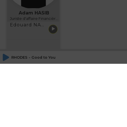
Adam HASIB
Juriste d'affaire Financière d'Uzes Directeur de programme, FINANCIA BUSINESS SCHOOL BORDEAUX
Edouard NARBOUX présente AETHER FINANCIAL SERVICES
RHODES - Good to You