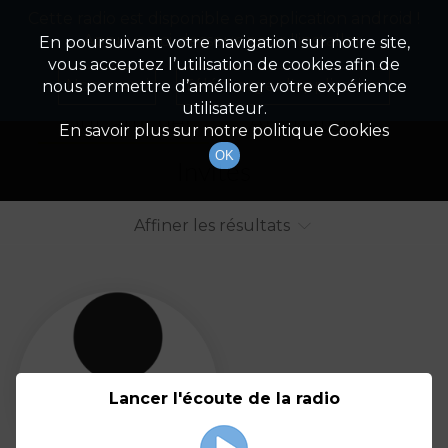
Cette radio est disponible en application android !
Radio Patrimoine
La gestion de votre patrimoine
Appuyez ci-dessous pour l'installer.
En poursuivant votre navigation sur notre site,
vous acceptez l’utilisation de cookies afin de
Liste des intervenants
Non merci
Télécharger l'application
nous permettre d’améliorer votre expérience
utilisateur.
Tout afficher
Animateurs
En savoir plus sur notre politique Cookies
OK
Invités
Affiner les résultats
Tout
A
B
C
D
E
F
Lancer l'écoute de la radio
G
H
I
J