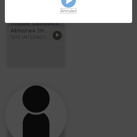
Annuler
K
L
M
N
Abhishek JHA
Président, GREENMAN ARTH
Abhishek JHA, GREENMAN ARTH
O
P
Q
R
SITE INTERNET...
S
T
U
V
W
X
Y
Z