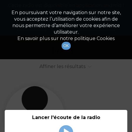
Cette radio est disponible en application android !
Radio Patrimoine
La gestion de votre patrimoine
Appuyez ci-dessous pour l'installer.
En poursuivant votre navigation sur notre site,
vous acceptez l’utilisation de cookies afin de
Liste des intervenants
Non merci
Télécharger l'application
nous permettre d’améliorer votre expérience
utilisateur.
Tout afficher
Animateurs
En savoir plus sur notre politique Cookies
OK
Invités
Affiner les résultats
Tout
A
B
C
D
E
F
Lancer l'écoute de la radio
G
H
I
J