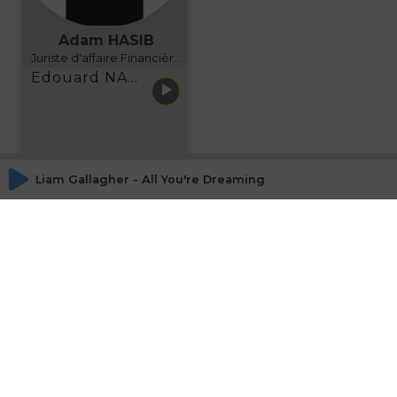
Adam HASIB
Juriste d'affaire Financière d'Uzes Directeur de programme, FINANCIA BUSINESS SCHOOL BORDEAUX
Edouard NARBOUX présente AETHER FINANCIAL SERVICES
Liam Gallagher - All You're Dreaming Of