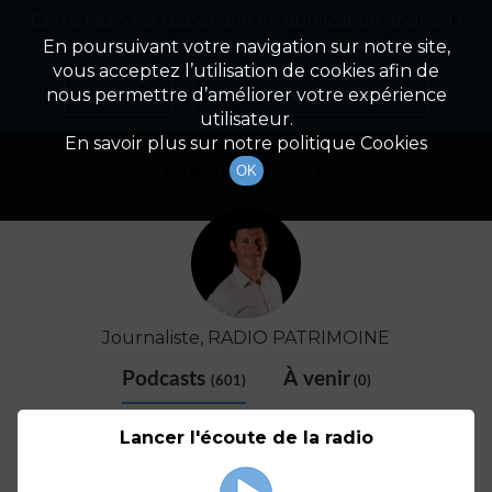
Cette radio est disponible en application android !
Radio Patrimoine
La gestion de votre patrimoine
Appuyez ci-dessous pour l'installer.
En poursuivant votre navigation sur notre site,
vous acceptez l’utilisation de cookies afin de
Détail De L'animateur
Non merci
Télécharger l'application
nous permettre d’améliorer votre expérience
utilisateur.
En savoir plus sur notre politique Cookies
FABRICE COUSTE
OK
Journaliste, RADIO PATRIMOINE
Podcasts
À venir
(601)
(0)
Lancer l'écoute de la radio