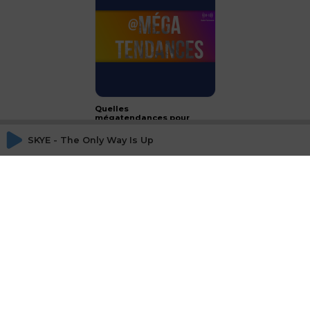
Quelles
mégatendances pour
2024 ?
SKYE - The Only Way Is Up
CONCLUSION - le luxe :
passeport français à
l'international