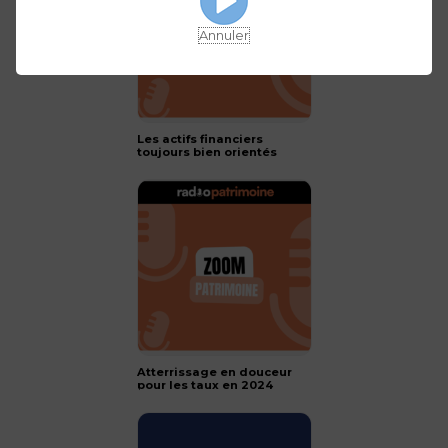
Annuler
Les actifs financiers
toujours bien orientés
pour 2024 !
Atterrissage en douceur
pour les taux en 2024