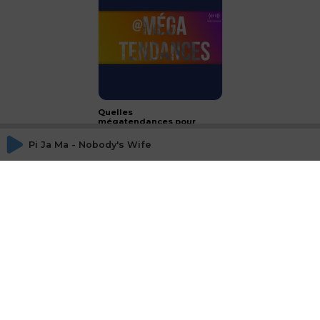
Quelles
mégatendances pour
2024 ?
Pi Ja Ma - Nobody's Wife
CONCLUSION - le luxe :
passeport français à
l'international