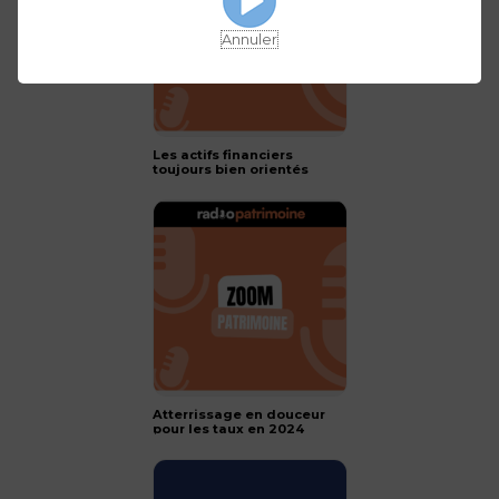
Annuler
Les actifs financiers
toujours bien orientés
pour 2024 !
Atterrissage en douceur
pour les taux en 2024