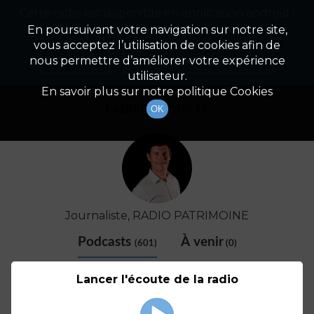
Cette radio est disponible en application android !
Radio Patrimoine
La gestion de votre patrimoine
Appuyez ci-dessous pour l'installer.
En poursuivant votre navigation sur notre site,
vous acceptez l’utilisation de cookies afin de
Détail De L'animateur
Non merci
Télécharger l'application
nous permettre d’améliorer votre expérience
utilisateur.
En savoir plus sur notre politique Cookies
FABRICE COUSTE
OK
Journaliste, RADIO PATRIMOINE
Podcasts
À venir
(601)
(0)
Lancer l'écoute de la radio