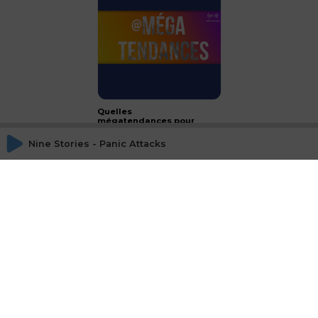
Quelles
mégatendances pour
2024 ?
Nine Stories - Panic Attacks
CONCLUSION - le luxe :
passeport français à
l'international