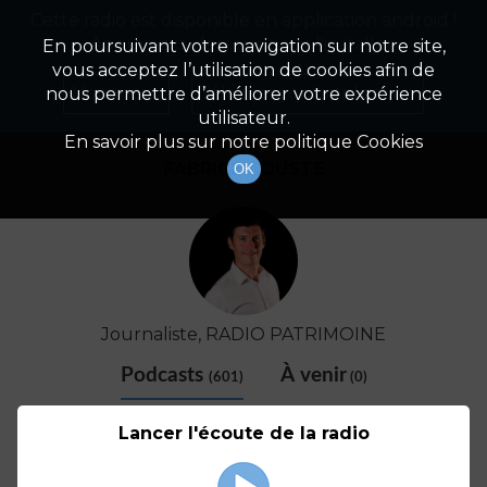
Cette radio est disponible en application android !
Radio Patrimoine
La gestion de votre patrimoine
Appuyez ci-dessous pour l'installer.
En poursuivant votre navigation sur notre site,
vous acceptez l’utilisation de cookies afin de
Détail De L'animateur
Non merci
Télécharger l'application
nous permettre d’améliorer votre expérience
utilisateur.
En savoir plus sur notre politique Cookies
FABRICE COUSTE
OK
Journaliste, RADIO PATRIMOINE
Podcasts
À venir
(601)
(0)
Lancer l'écoute de la radio