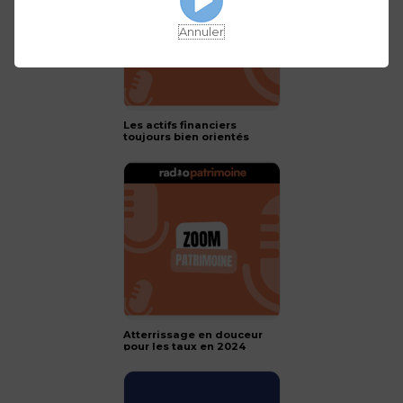
Annuler
Les actifs financiers
toujours bien orientés
pour 2024 !
Atterrissage en douceur
pour les taux en 2024