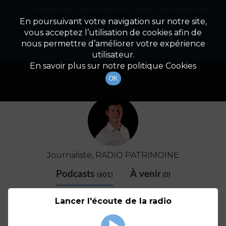
Cette radio est disponible en application android !
Radio Patrimoine
La gestion de votre patrimoine
Appuyez ci-dessous pour l'installer.
En poursuivant votre navigation sur notre site,
vous acceptez l’utilisation de cookies afin de
Détail De L'animateur
Non merci
Télécharger l'application
nous permettre d’améliorer votre expérience
utilisateur.
En savoir plus sur notre politique Cookies
FABRICE COUSTE
OK
Journaliste, RADIO PATRIMOINE
Podcasts
À venir
(601)
(0)
Lancer l'écoute de la radio