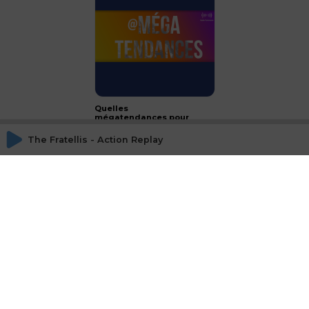
Quelles
mégatendances pour
2024 ?
The Fratellis - Action Replay
CONCLUSION - le luxe :
passeport français à
l'international