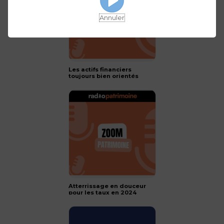
Annuler
Les actifs financiers
toujours bien orientés
pour 2024 !
Atterrissage en douceur
pour les taux en 2024