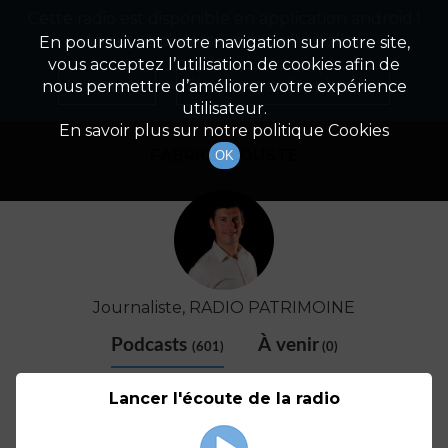
Cette radio est disponible en application android !
Radio Patrimoine
La gestion de votre patrimoine
Appuyez ci-dessous pour l'installer.
En poursuivant votre navigation sur notre site,
vous acceptez l’utilisation de cookies afin de
Détail De L'animateur
Non merci
Télécharger l'application
nous permettre d’améliorer votre expérience
utilisateur.
En savoir plus sur notre politique Cookies
FABRICE COUSTE
OK
Journaliste, RADIO PATRIMOINE
Podcasts
À venir
(601)
(0)
Lancer l'écoute de la radio