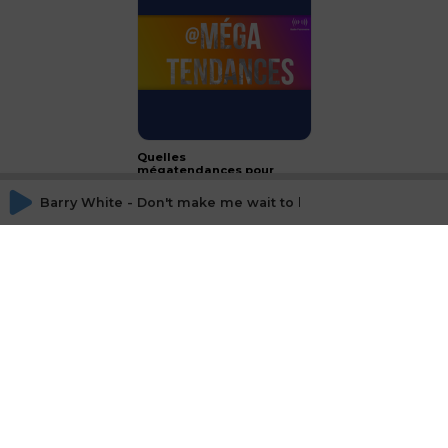
Quelles
mégatendances pour
2024 ?
Barry White - Don't make me wait to long
CONCLUSION - le luxe :
passeport français à
l'international