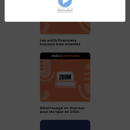
Annuler
Les actifs financiers
toujours bien orientés
pour 2024 !
Atterrissage en douceur
pour les taux en 2024