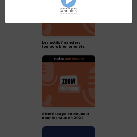
Annuler
Les actifs financiers
toujours bien orientés
pour 2024 !
Atterrissage en douceur
pour les taux en 2024