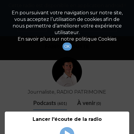
Cette radio est disponible en application android !
Radio Patrimoine
La gestion de votre patrimoine
Appuyez ci-dessous pour l'installer.
En poursuivant votre navigation sur notre site,
vous acceptez l’utilisation de cookies afin de
Détail De L'animateur
Non merci
Télécharger l'application
nous permettre d’améliorer votre expérience
utilisateur.
En savoir plus sur notre politique Cookies
FABRICE COUSTE
OK
Journaliste, RADIO PATRIMOINE
Podcasts
À venir
(601)
(0)
Lancer l'écoute de la radio