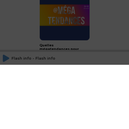
Quelles
mégatendances pour
2024 ?
Flash info - Flash info
CONCLUSION - le luxe :
passeport français à
l'international