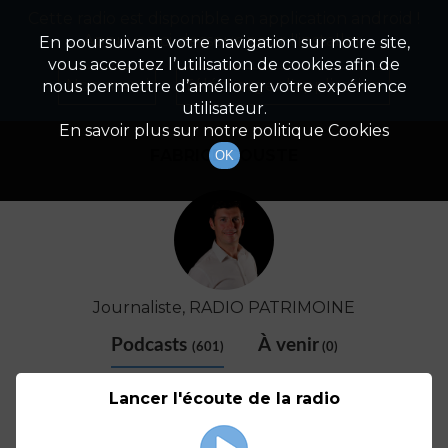
Cette radio est disponible en application android !
Radio Patrimoine
La gestion de votre patrimoine
Appuyez ci-dessous pour l'installer.
En poursuivant votre navigation sur notre site,
vous acceptez l’utilisation de cookies afin de
Détail De L'animateur
Non merci
Télécharger l'application
nous permettre d’améliorer votre expérience
utilisateur.
En savoir plus sur notre politique Cookies
FABRICE COUSTE
OK
Journaliste, RADIO PATRIMOINE
Podcasts
À venir
(601)
(0)
Lancer l'écoute de la radio