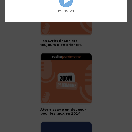
Annuler
Les actifs financiers
toujours bien orientés
pour 2024 !
Atterrissage en douceur
pour les taux en 2024