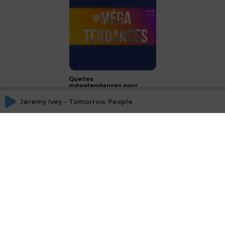
Quelles
mégatendances pour
2024 ?
Jeremy Ivey - Tomorrow People
CONCLUSION - le luxe :
passeport français à
l'international