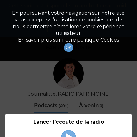
Cette radio est disponible en application android !
Radio Patrimoine
La gestion de votre patrimoine
Appuyez ci-dessous pour l'installer.
En poursuivant votre navigation sur notre site,
vous acceptez l’utilisation de cookies afin de
Détail De L'animateur
Non merci
Télécharger l'application
nous permettre d’améliorer votre expérience
utilisateur.
En savoir plus sur notre politique Cookies
FABRICE COUSTE
OK
Journaliste, RADIO PATRIMOINE
Podcasts
À venir
(601)
(0)
Lancer l'écoute de la radio