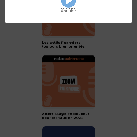
Annuler
Les actifs financiers
toujours bien orientés
pour 2024 !
Atterrissage en douceur
pour les taux en 2024