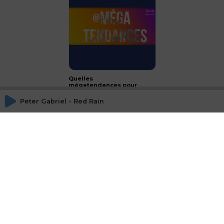
Quelles
mégatendances pour
2024 ?
Peter Gabriel - Red Rain
CONCLUSION - le luxe :
passeport français à
l'international