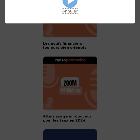
Annuler
Les actifs financiers
toujours bien orientés
pour 2024 !
Atterrissage en douceur
pour les taux en 2024