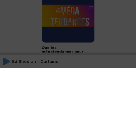
Quelles
mégatendances pour
2024 ?
Ed Sheeran - Curtains
CONCLUSION - le luxe :
passeport français à
l'international