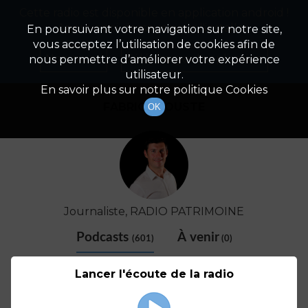
Cette radio est disponible en application android !
Radio Patrimoine
La gestion de votre patrimoine
Appuyez ci-dessous pour l'installer.
En poursuivant votre navigation sur notre site,
vous acceptez l’utilisation de cookies afin de
Détail De L'animateur
Non merci
Télécharger l'application
nous permettre d’améliorer votre expérience
utilisateur.
En savoir plus sur notre politique Cookies
FABRICE COUSTE
OK
Journaliste, RADIO PATRIMOINE
Podcasts
À venir
(601)
(0)
Lancer l'écoute de la radio