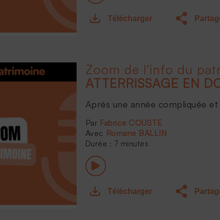
Télécharger
Partag
Zoom de l'info du pat
Après une année compliquée et 
Fabrice COUSTE
Romane BALLIN
Durée : 7 minutes
Télécharger
Partag