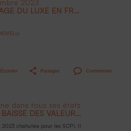
embre 2023
INTRODUCTION : L'IMAGE DU LUXE EN FRANCE : QUELS DOMAINES SONT CONCERNÉS ?
 NOVELLI
Écouter
Partager
Commenter
ine dans tous ses états
TOUT SAVOIR SUR LA BAISSE DES VALEURS DE PARTS DE SCPI
 2023 chahutée pour les SCPI. Il