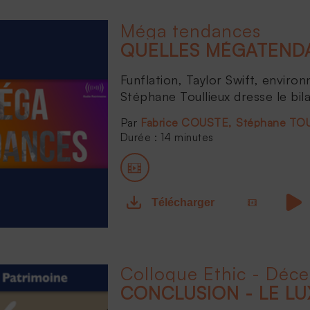
Méga tendances
QUELLES MÉGATENDA
Funflation, Taylor Swift, environ
Stéphane Toullieux dresse le bil
Fabrice COUSTE
Stéphane TO
Durée : 14 minutes
Télécharger
Colloque Ethic - Déc