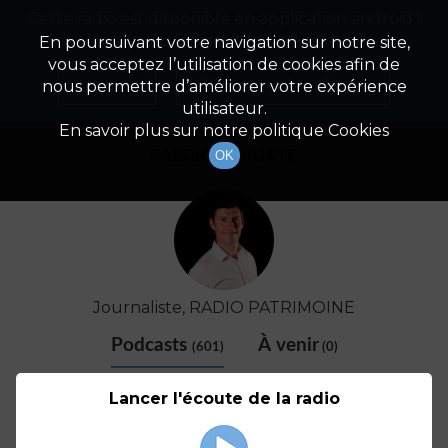
Cette radio est disponible en application android !
Radio Patrimoine
La gestion de votre patrimoine
Appuyez ci-dessous pour l'installer.
En poursuivant votre navigation sur notre site,
vous acceptez l’utilisation de cookies afin de
Détail De L'animateur
Non merci
Télécharger l'application
nous permettre d’améliorer votre expérience
utilisateur.
En savoir plus sur notre politique Cookies
FABRICE COUSTE
OK
Journaliste, RADIO PATRIMOINE
Podcasts
À venir
(601)
(0)
Lancer l'écoute de la radio