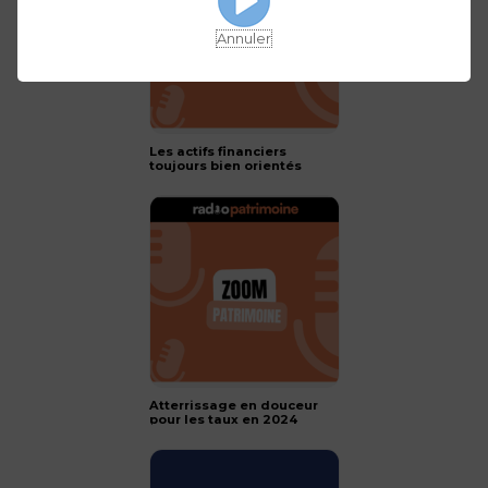
Annuler
Les actifs financiers
toujours bien orientés
pour 2024 !
Atterrissage en douceur
pour les taux en 2024