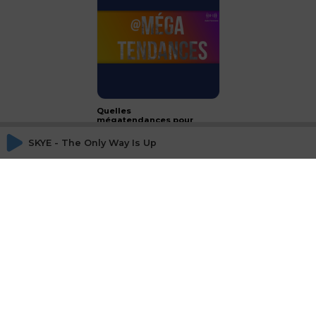
Quelles
mégatendances pour
2024 ?
SKYE - The Only Way Is Up
CONCLUSION - le luxe :
passeport français à
l'international