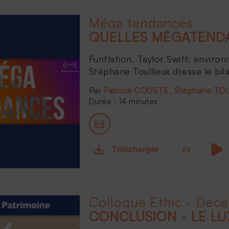
Méga tendances
QUELLES MÉGATENDA
Funflation, Taylor Swift, environ
Stéphane Toullieux dresse le bil
Fabrice COUSTE
Stéphane TO
Durée : 14 minutes
Télécharger
Colloque Ethic - Déc