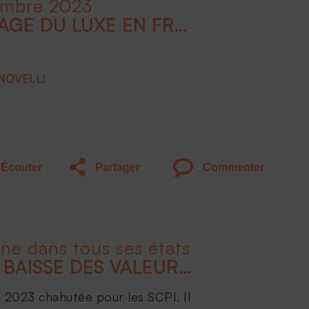
embre 2023
INTRODUCTION : L'IMAGE DU LUXE EN FRANCE : QUELS DOMAINES SONT CONCERNÉS ?
 NOVELLI
Écouter
Partager
Commenter
ine dans tous ses états
TOUT SAVOIR SUR LA BAISSE DES VALEURS DE PARTS DE SCPI
 2023 chahutée pour les SCPI. Il