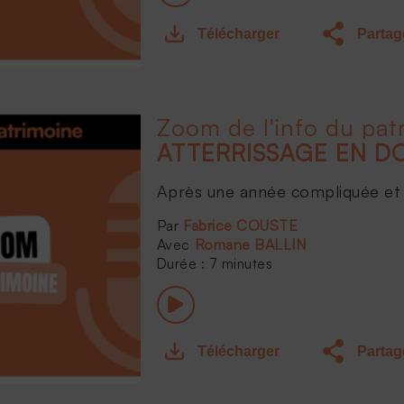
Télécharger
Partag
Zoom de l'info du pat
Après une année compliquée et 
Fabrice COUSTE
Romane BALLIN
Durée : 7 minutes
Télécharger
Partag