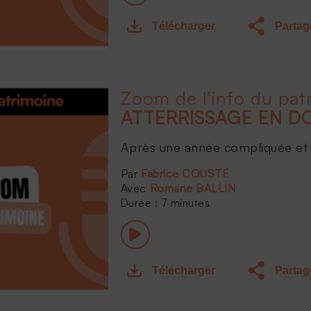
Télécharger
Partag
Zoom de l'info du pat
Après une année compliquée et 
Fabrice COUSTE
Romane BALLIN
Durée : 7 minutes
Télécharger
Partag