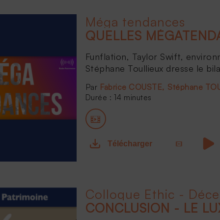
Méga tendances
QUELLES MÉGATENDA
Funflation, Taylor Swift, environ
Stéphane Toullieux dresse le bil
Fabrice COUSTE
Stéphane TO
Durée : 14 minutes
Télécharger
Colloque Ethic - Déc