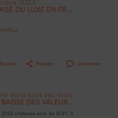
embre 2023
INTRODUCTION : L'IMAGE DU LUXE EN FRANCE : QUELS DOMAINES SONT CONCERNÉS ?
 NOVELLI
Écouter
Partager
Commenter
ine dans tous ses états
TOUT SAVOIR SUR LA BAISSE DES VALEURS DE PARTS DE SCPI
 2023 chahutée pour les SCPI. Il