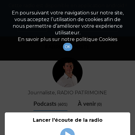
Cette radio est disponible en application android !
Radio Patrimoine
La gestion de votre patrimoine
Appuyez ci-dessous pour l'installer.
En poursuivant votre navigation sur notre site,
vous acceptez l’utilisation de cookies afin de
Détail De L'animateur
Non merci
Télécharger l'application
nous permettre d’améliorer votre expérience
utilisateur.
En savoir plus sur notre politique Cookies
FABRICE COUSTE
OK
Journaliste, RADIO PATRIMOINE
Podcasts
À venir
(601)
(0)
Lancer l'écoute de la radio