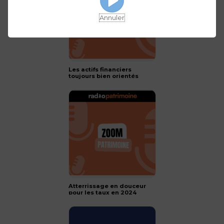
Annuler
Les actifs financiers
toujours bien orientés
pour 2024 !
Atterrissage en douceur
pour les taux en 2024