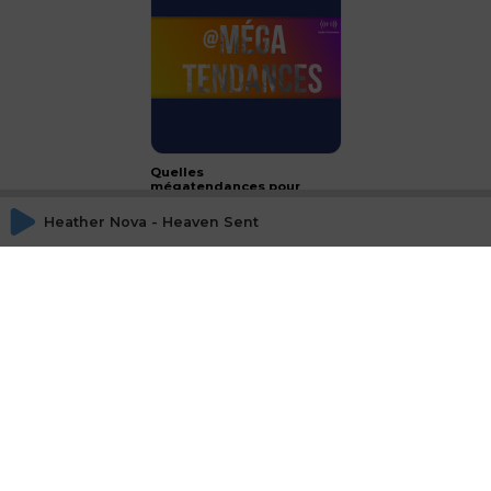
Quelles
mégatendances pour
2024 ?
Heather Nova - Heaven Sent
CONCLUSION - le luxe :
passeport français à
l'international