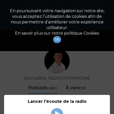
Cette radio est disponible en application android !
Radio Patrimoine
La gestion de votre patrimoine
Appuyez ci-dessous pour l'installer.
En poursuivant votre navigation sur notre site,
vous acceptez l’utilisation de cookies afin de
Détail De L'animateur
Non merci
Télécharger l'application
nous permettre d’améliorer votre expérience
utilisateur.
En savoir plus sur notre politique Cookies
FABRICE COUSTE
OK
Journaliste, RADIO PATRIMOINE
Podcasts
À venir
(601)
(0)
Lancer l'écoute de la radio