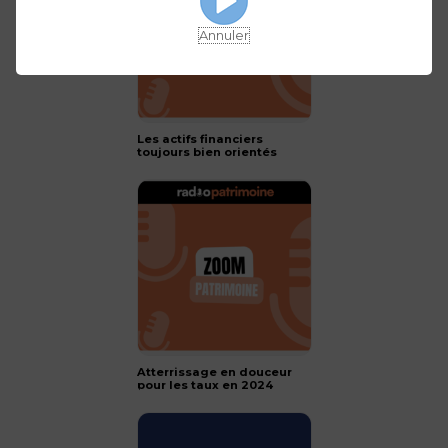
Annuler
Les actifs financiers
toujours bien orientés
pour 2024 !
Atterrissage en douceur
pour les taux en 2024