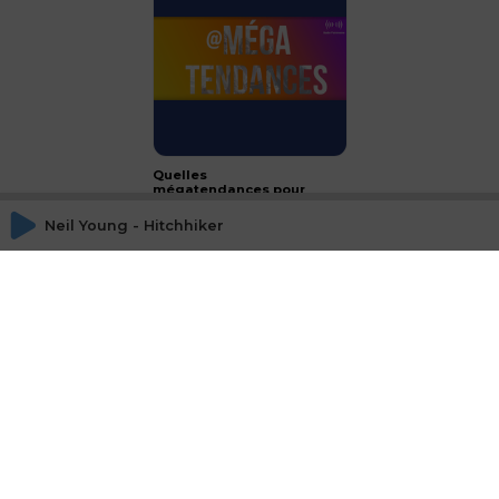
Quelles
mégatendances pour
2024 ?
Neil Young - Hitchhiker
CONCLUSION - le luxe :
passeport français à
l'international