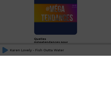
Quelles
mégatendances pour
2024 ?
Karen Lovely - Fish Outta Water
CONCLUSION - le luxe :
passeport français à
l'international