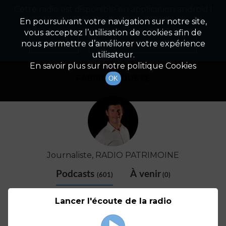
Cette radio est disponible en application android !
Radio Patrimoine
La gestion de votre patrimoine
Appuyez ci-dessous pour l'installer.
En poursuivant votre navigation sur notre site,
vous acceptez l’utilisation de cookies afin de
Détail De L'animateur
Non merci
Télécharger l'application
nous permettre d’améliorer votre expérience
utilisateur.
En savoir plus sur notre politique Cookies
FABRICE COUSTE
OK
Journaliste, RADIO PATRIMOINE
Podcasts
À venir
(601)
(0)
Lancer l'écoute de la radio