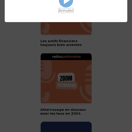
Annuler
Les actifs financiers
toujours bien orientés
pour 2024 !
Atterrissage en douceur
pour les taux en 2024