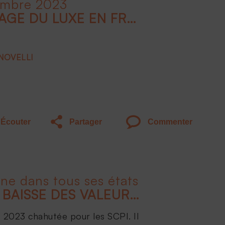
embre 2023
INTRODUCTION : L'IMAGE DU LUXE EN FRANCE : QUELS DOMAINES SONT CONCERNÉS ?
 NOVELLI
Écouter
Partager
Commenter
ine dans tous ses états
TOUT SAVOIR SUR LA BAISSE DES VALEURS DE PARTS DE SCPI
 2023 chahutée pour les SCPI. Il