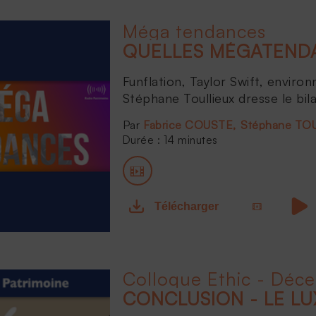
Méga tendances
QUELLES MÉGATENDA
Funflation, Taylor Swift, environ
Stéphane Toullieux dresse le bil
Fabrice COUSTE
Stéphane TO
Durée : 14 minutes
Télécharger
Colloque Ethic - Déc