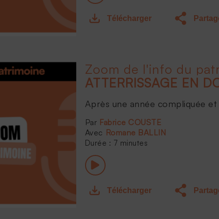
Télécharger
Partag
Zoom de l'info du pat
Après une année compliquée et 
Fabrice COUSTE
Romane BALLIN
Durée : 7 minutes
Télécharger
Partag