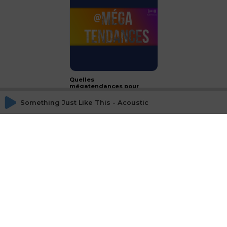
Quelles
mégatendances pour
2024 ?
Something Just Like This - Acoustic
CONCLUSION - le luxe :
passeport français à
l'international