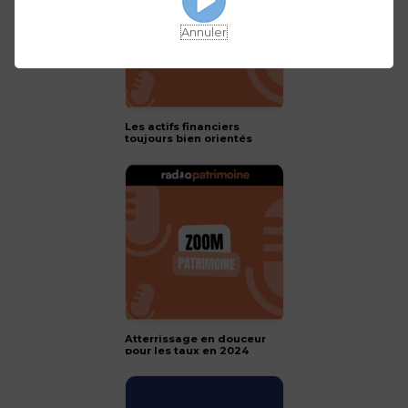
Annuler
Les actifs financiers
toujours bien orientés
pour 2024 !
Atterrissage en douceur
pour les taux en 2024