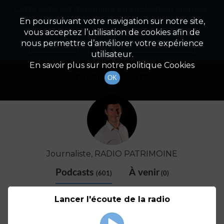
Cette radio est disponible en application android !
Radio Patrimoine
La gestion de votre patrimoine
Appuyez ci-dessous pour l'installer.
En poursuivant votre navigation sur notre site,
vous acceptez l’utilisation de cookies afin de
Détail De L'animateur
Non merci
Télécharger l'application
nous permettre d’améliorer votre expérience
utilisateur.
En savoir plus sur notre politique Cookies
FABRICE COUSTE
OK
Journaliste, RADIO PATRIMOINE
Podcasts
À venir
(601)
(0)
Lancer l'écoute de la radio