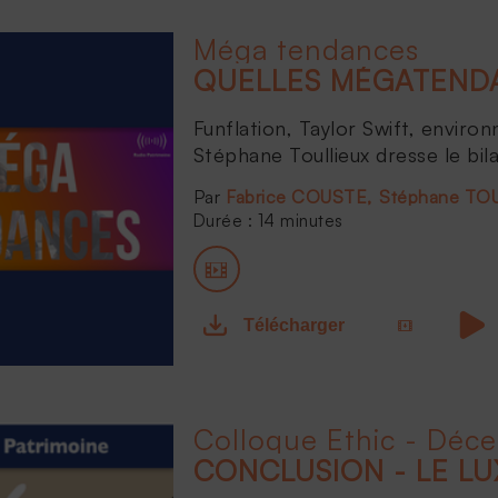
Méga tendances
QUELLES MÉGATENDA
Funflation, Taylor Swift, environ
Stéphane Toullieux dresse le bil
Fabrice COUSTE
Stéphane TO
Durée : 14 minutes
Télécharger
Colloque Ethic - Déc