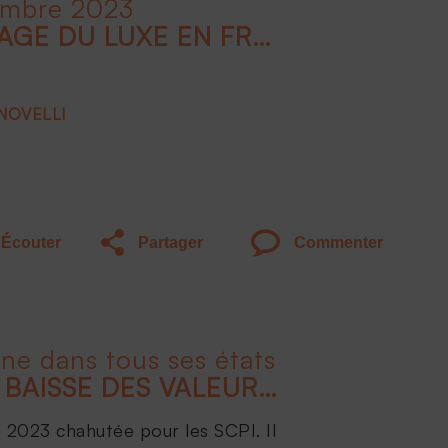
embre 2023
INTRODUCTION : L'IMAGE DU LUXE EN FRANCE : QUELS DOMAINES SONT CONCERNÉS ?
 NOVELLI
Écouter
Partager
Commenter
ine dans tous ses états
TOUT SAVOIR SUR LA BAISSE DES VALEURS DE PARTS DE SCPI
 2023 chahutée pour les SCPI. Il