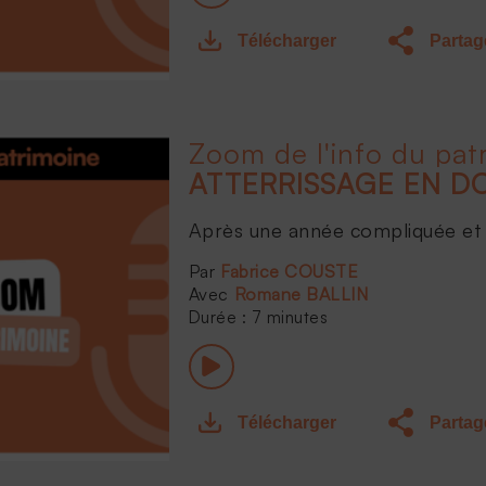
Télécharger
Partag
Zoom de l'info du pat
Après une année compliquée et 
Fabrice COUSTE
Romane BALLIN
Durée : 7 minutes
Télécharger
Partag