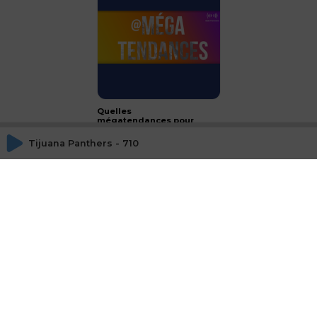
Quelles
mégatendances pour
2024 ?
Tijuana Panthers - 710
CONCLUSION - le luxe :
passeport français à
l'international