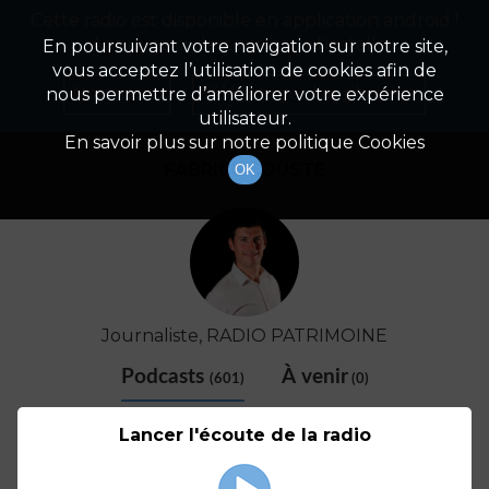
Cette radio est disponible en application android !
Radio Patrimoine
La gestion de votre patrimoine
Appuyez ci-dessous pour l'installer.
En poursuivant votre navigation sur notre site,
vous acceptez l’utilisation de cookies afin de
Détail De L'animateur
Non merci
Télécharger l'application
nous permettre d’améliorer votre expérience
utilisateur.
En savoir plus sur notre politique Cookies
FABRICE COUSTE
OK
Journaliste, RADIO PATRIMOINE
Podcasts
À venir
(601)
(0)
Lancer l'écoute de la radio