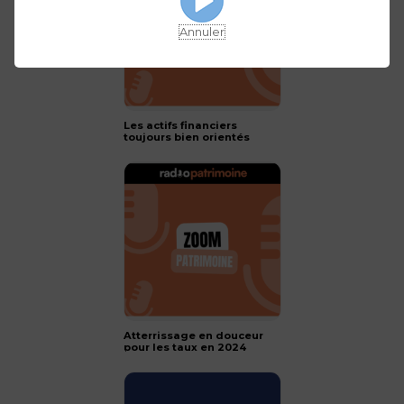
Annuler
Les actifs financiers
toujours bien orientés
pour 2024 !
Atterrissage en douceur
pour les taux en 2024