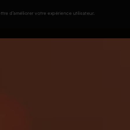
tre d’améliorer votre expérience utilisateur.
s
À la une
Thématiques
Login