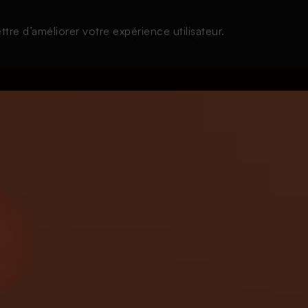
tre d’améliorer votre expérience utilisateur.
s
À la une
Thématiques
Login