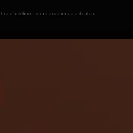
tre d’améliorer votre expérience utilisateur.
s
À la une
Thématiques
Login