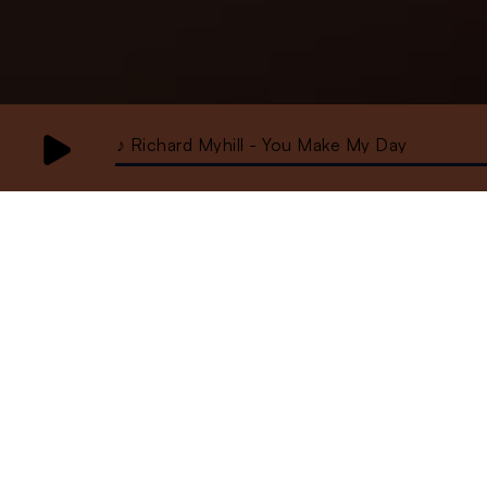
♪ Richard Myhill - You Make My Day
9 novembre
2021