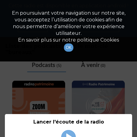
Cette radio est disponible en application android !
Radio Patrimoine
La gestion de votre patrimoine
Appuyez ci-dessous pour l'installer.
En poursuivant votre navigation sur notre site,
vous acceptez l’utilisation de cookies afin de
Tag
Non merci
Télécharger l'application
nous permettre d’améliorer votre expérience
utilisateur.
En savoir plus sur notre politique Cookies
Liste des podcasts avec le mot-clé
OK
"
bureaux
"
Podcasts
À venir
(5)
(0)
Lancer l'écoute de la radio