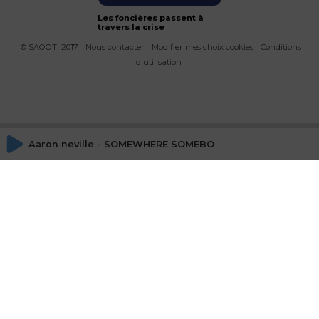
Les foncières passent à
travers la crise
© SAOOTI 2017
Nous contacter
Modifier mes choix cookies
Conditions
d'utilisation
Aaron neville - SOMEWHERE SOMEBODY