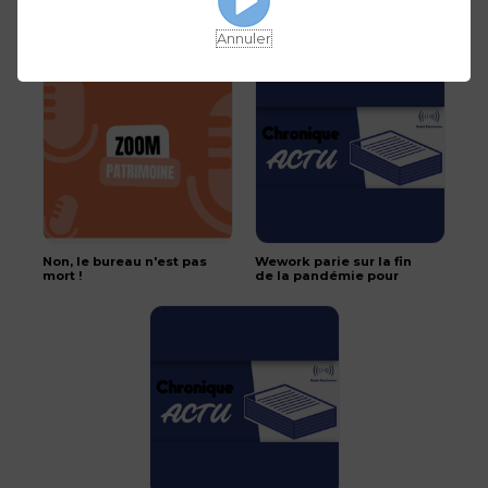
SOGENIAL IMMOBILIER
Vie Plus, Sens et
lance cœur d'Europe,
Convictions #5 - Deux
une SCPI pour bénéficier
placements alternatifs
Annuler
des marchés
pour votre assurance
immobiliers européens
vie
Non, le bureau n'est pas
Wework parie sur la fin
mort !
de la pandémie pour
revenir en Bourse