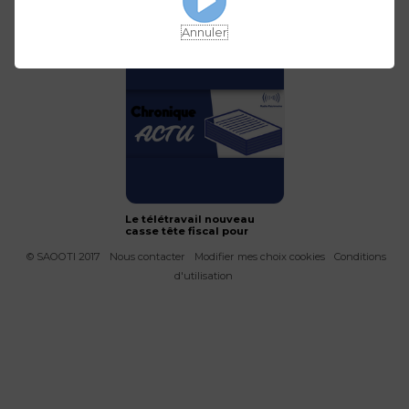
Immobilier européen :
Les grandes fortunes
quels sont les pays qui
atteignent les 1 000
ont le plus progressé en
milliards d’euros
Annuler
15 ans ?
Le télétravail nouveau
casse tête fiscal pour
les Etats
© SAOOTI 2017
Nous contacter
Modifier mes choix cookies
Conditions
d'utilisation