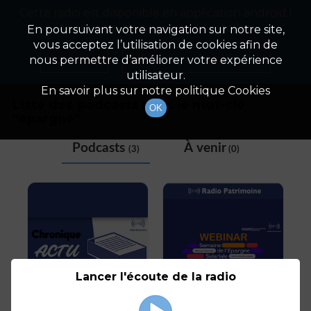
Cette radio est disponible en application android !
Radio Patrimoine
La gestion de votre patrimoine
Appuyez ci-dessous pour l'installer.
En poursuivant votre navigation sur notre site,
vous acceptez l’utilisation de cookies afin de
Tag
Non merci
Télécharger l'application
nous permettre d’améliorer votre expérience
utilisateur.
En savoir plus sur notre politique Cookies
Liste des podcasts avec le mot-clé
OK
"
epargne
"
Podcasts
À venir
(3)
(0)
Lancer l'écoute de la radio