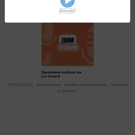
Quelle rentrée sur les
Investir durablement
marché financiers ?
grâce à l’épargne en
entreprise
Annuler
Deuxième édition de
Liv-Invest
© SAOOTI 2017
Nous contacter
Modifier mes choix cookies
Conditions
d'utilisation