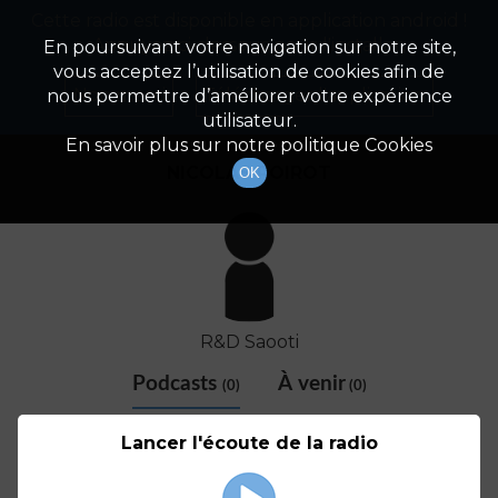
Cette radio est disponible en application android !
Radio Patrimoine
La gestion de votre patrimoine
Appuyez ci-dessous pour l'installer.
En poursuivant votre navigation sur notre site,
vous acceptez l’utilisation de cookies afin de
Détail De L'animateur
Non merci
Télécharger l'application
nous permettre d’améliorer votre expérience
utilisateur.
En savoir plus sur notre politique Cookies
NICOLAS POIROT
OK
R&D Saooti
Podcasts
À venir
(0)
(0)
Aucun élément disponible
Lancer l'écoute de la radio
© SAOOTI 2017
Nous contacter
Modifier mes choix cookies
Conditions
d'utilisation