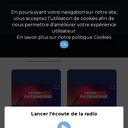
Cette radio est disponible en application android !
Radio Patrimoine
La gestion de votre patrimoine
Appuyez ci-dessous pour l'installer.
En poursuivant votre navigation sur notre site,
vous acceptez l’utilisation de cookies afin de
Tag
Non merci
Télécharger l'application
nous permettre d’améliorer votre expérience
utilisateur.
En savoir plus sur notre politique Cookies
Liste des podcasts avec le mot-clé "
ETF
"
OK
Podcasts
À venir
(2)
(0)
Lancer l'écoute de la radio
La percée des ETF dans
Environnement, Tech,
l'investissement
Vieillissement : le boom