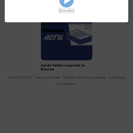
tech
Annuler
Janet Yellen inquiète la
Bourse
© SAOOTI 2017
Nous contacter
Modifier mes choix cookies
Conditions
d'utilisation