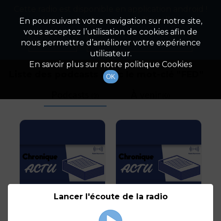
Cette radio est disponible en application android !
Radio Patrimoine
La gestion de votre patrimoine
Appuyez ci-dessous pour l'installer.
En poursuivant votre navigation sur notre site,
vous acceptez l’utilisation de cookies afin de
Tag
Non merci
Télécharger l'application
nous permettre d’améliorer votre expérience
utilisateur.
En savoir plus sur notre politique Cookies
Liste des podcasts avec le mot-clé "
FED
"
OK
Podcasts
À venir
(3)
(0)
Lancer l'écoute de la radio
La FED monte le ton
La crainte d'un retour
de l'inflation pénalise la