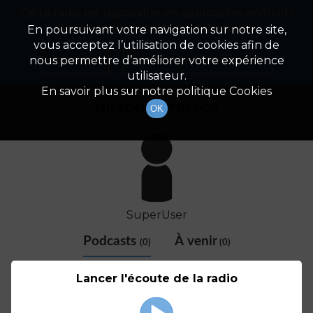
Cette radio est disponible en application android !
Radio Patrimoine
La gestion de votre patrimoine
Appuyez ci-dessous pour l'installer.
En poursuivant votre navigation sur notre site,
vous acceptez l’utilisation de cookies afin de
Détail De L'animateur
Non merci
Télécharger l'application
nous permettre d’améliorer votre expérience
utilisateur.
En savoir plus sur notre politique Cookies
MR ADMINISTRATOR
OK
SuperUser
Podcasts
À venir
(0)
(0)
Aucun élément disponible
Lancer l'écoute de la radio
© SAOOTI 2017
Nous contacter
Modifier mes choix cookies
Conditions
d'utilisation