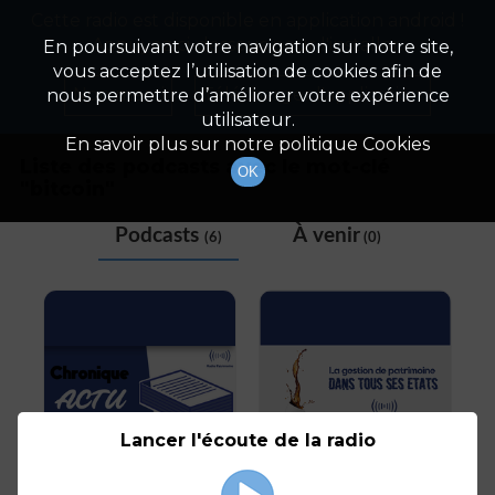
Cette radio est disponible en application android !
Radio Patrimoine
La gestion de votre patrimoine
Appuyez ci-dessous pour l'installer.
En poursuivant votre navigation sur notre site,
vous acceptez l’utilisation de cookies afin de
Tag
Non merci
Télécharger l'application
nous permettre d’améliorer votre expérience
utilisateur.
En savoir plus sur notre politique Cookies
Liste des podcasts avec le mot-clé
OK
"
bitcoin
"
Podcasts
À venir
(6)
(0)
Lancer l'écoute de la radio