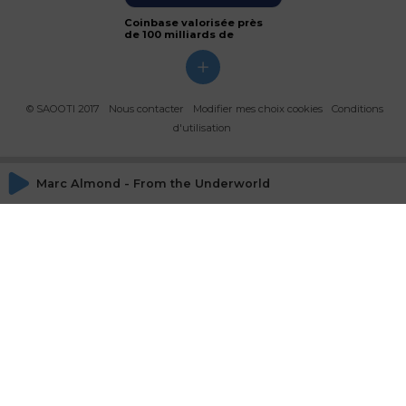
Coinbase valorisée près
de 100 milliards de
dollars
© SAOOTI 2017
Nous contacter
Modifier mes choix cookies
Conditions
d'utilisation
Marc Almond - From the Underworld