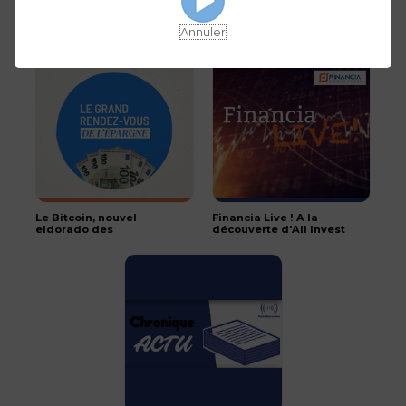
Les raisons du Flash
Comment les CGP
krach sur le bitcoin et
peuvent-ils aborder le
les cryptomonnaies
bitcoin?
Annuler
Le Bitcoin, nouvel
Financia Live ! A la
eldorado des
découverte d'All Invest
investisseurs ?